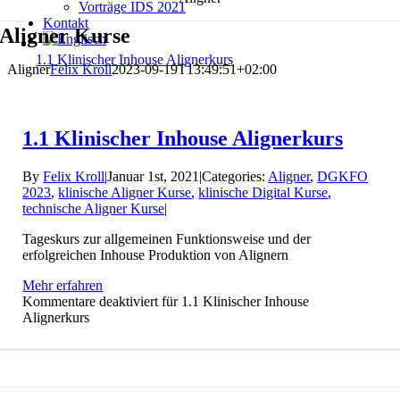
Vorträge IDS 2021
Kontakt
Aligner Kurse
1.1 Klinischer Inhouse Alignerkurs
Aligner
Felix Kroll
2023-09-19T13:49:51+02:00
1.1 Klinischer Inhouse Alignerkurs
By
Felix Kroll
|
Januar 1st, 2021
|
Categories:
Aligner
,
DGKFO
2023
,
klinische Aligner Kurse
,
klinische Digital Kurse
,
technische Aligner Kurse
|
Tageskurs zur allgemeinen Funktionsweise und der
erfolgreichen Inhouse Produktion von Alignern
Mehr erfahren
Kommentare deaktiviert
für 1.1 Klinischer Inhouse
Alignerkurs