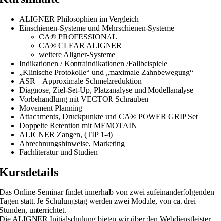
ALIGNER Philosophien im Vergleich
Einschienen-Systeme und Mehrschienen-Systeme
CA® PROFESSIONAL
CA® CLEAR ALIGNER
weitere Aligner-Systeme
Indikationen / Kontraindikationen /Fallbeispiele
„Klinische Protokolle“ und „maximale Zahnbewegung“
ASR – Approximale Schmelzreduktion
Diagnose, Ziel-Set-Up, Platzanalyse und Modellanalyse
Vorbehandlung mit VECTOR Schrauben
Movement Planning
Attachments, Druckpunkte und CA® POWER GRIP Set
Doppelte Retention mit MEMOTAIN
ALIGNER Zangen, (TIP 1-4)
Abrechnungshinweise, Marketing
Fachliteratur und Studien
Kursdetails
Das Online-Seminar findet innerhalb von zwei aufeinanderfolgenden
Tagen statt. Je Schulungstag werden zwei Module, von ca. drei
Stunden, unterrichtet.
Die ALIGNER Initialschulung bieten wir über den Webdienstleister