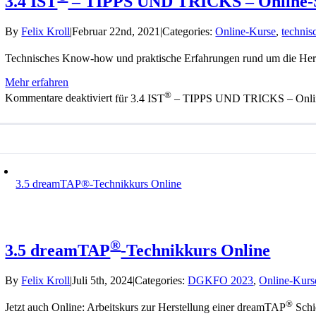
3.4 IST
– TIPPS UND TRICKS – Online-
By
Felix Kroll
|
Februar 22nd, 2021
|
Categories:
Online-Kurse
,
technis
Technisches Know-how und praktische Erfahrungen rund um die Hers
Mehr erfahren
®
Kommentare deaktiviert
für 3.4 IST
– TIPPS UND TRICKS – Onli
3.5 dreamTAP®-Technikkurs Online
®
3.5 dreamTAP
-Technikkurs Online
By
Felix Kroll
|
Juli 5th, 2024
|
Categories:
DGKFO 2023
,
Online-Kurs
®
Jetzt auch Online: Arbeitskurs zur Herstellung einer dreamTAP
Schi