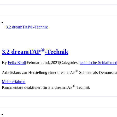
3.2 dreamTAP®-Technik
®
3.2 dreamTAP
-Technik
By
Felix Kroll
|
Februar 22nd, 2021
|
Categories:
technische Schlafemed
®
Arbeitskurs zur Herstellung einer dreamTAP
Schiene als Demonstra
Mehr erfahren
®
Kommentare deaktiviert
für 3.2 dreamTAP
-Technik