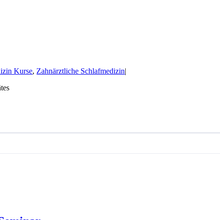
izin Kurse
,
Zahnärztliche Schlafmedizin
|
ätes